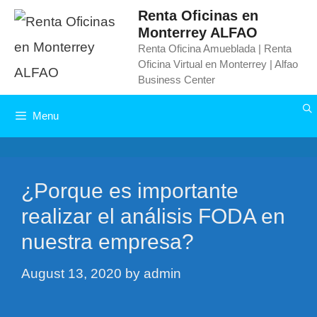
Skip
Renta Oficinas en
Monterrey ALFAO
to
Renta Oficina Amueblada | Renta
content
Oficina Virtual en Monterrey | Alfao
Business Center
Menu
¿Porque es importante
realizar el análisis FODA en
nuestra empresa?
August 13, 2020
by
admin