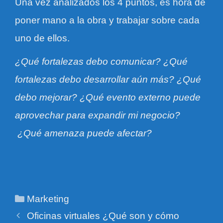
Una vez analizados los 4 puntos, es hora de
poner mano a la obra y trabajar sobre cada
uno de ellos.
¿
Qué fortalezas debo comunicar?
¿
Qué
fortalezas debo desarrollar aún más?
¿
Qué
debo mejorar?
¿
Qué evento externo puede
aprovechar para expandir mi negocio?
¿
Qué amenaza puede afectar?
Categories
Marketing
Oficinas virtuales ¿Qué son y cómo