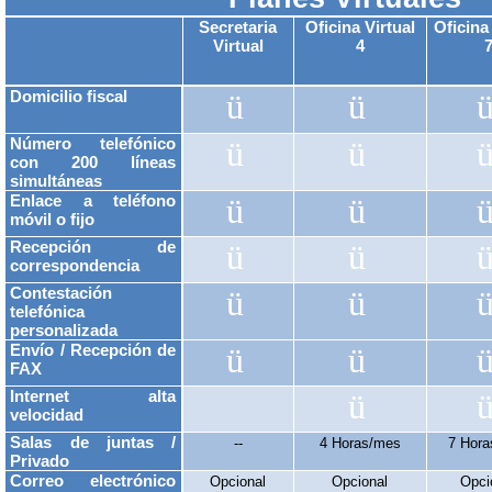
Secretaria
Oficina Virtual
Oficina
Virtual
4
Domicilio fiscal
ü
ü
Número telefónico
ü
ü
con 200 líneas
simultáneas
Enlace a teléfono
ü
ü
móvil o fijo
Recepción de
ü
ü
correspondencia
Contestación
ü
ü
telefónica
personalizada
Envío / Recepción de
ü
ü
FAX
Internet alta
ü
velocidad
Salas de juntas /
--
4 Horas/mes
7 Hor
Privado
Correo electrónico
Opcional
Opcional
Opci