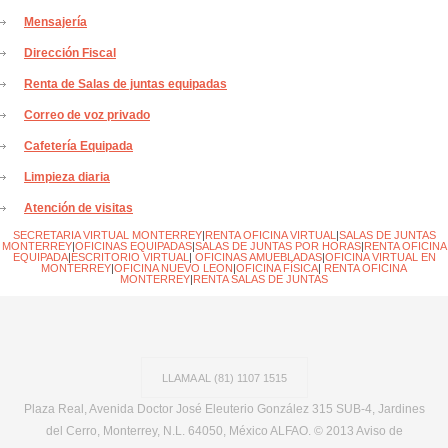
Mensajería
Dirección Fiscal
Renta de Salas de juntas equipadas
Correo de voz privado
Cafetería Equipada
Limpieza diaria
Atención de visitas
SECRETARIA VIRTUAL MONTERREY
|
RENTA OFICINA VIRTUAL
|
SALAS DE JUNTAS
MONTERREY
|
OFICINAS EQUIPADAS
|
SALAS DE JUNTAS POR HORAS
|
RENTA OFICINA
EQUIPADA
|
ESCRITORIO VIRTUAL
|
OFICINAS AMUEBLADAS
|
OFICINA VIRTUAL EN
MONTERREY
|
OFICINA NUEVO LEON
|
OFICINA FÍSICA
|
RENTA OFICINA
MONTERREY
|
RENTA SALAS DE JUNTAS
LLAMA AL (81) 1107 1515
Plaza Real, Avenida Doctor José Eleuterio González 315 SUB-4, Jardines
del Cerro, Monterrey, N.L. 64050, México ALFAO. © 2013
Aviso de