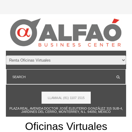
LLAMA AL (81) 1107 1515
PLAZA REAL, AVENIDA DOCTOR JOSÉ ELEUTERIO GONZÁLEZ 315 SUB-4,
JARDINES DEL CERRO, MONTERREY, N.L. 64050, MÉXICO
Oficinas Virtuales